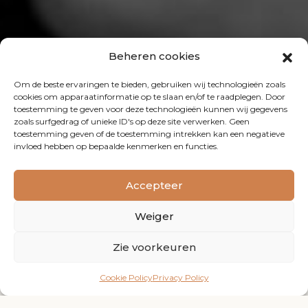
Beheren cookies
Om de beste ervaringen te bieden, gebruiken wij technologieën zoals
cookies om apparaatinformatie op te slaan en/of te raadplegen. Door
toestemming te geven voor deze technologieën kunnen wij gegevens
zoals surfgedrag of unieke ID's op deze site verwerken. Geen
toestemming geven of de toestemming intrekken kan een negatieve
invloed hebben op bepaalde kenmerken en functies.
PEOPLE 4 TRAININGEN
Accepteer
Klik hier
Weiger
OPENING WESTSIDE SALON
Zie voorkeuren
VRIJDAG 24 MAART
Cookie Policy
Privacy Policy
17.00-21.00